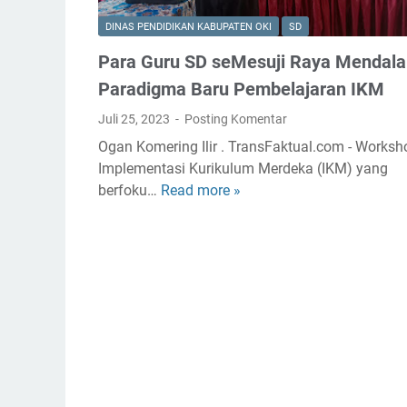
DINAS PENDIDIKAN KABUPATEN OKI
SD
Para Guru SD seMesuji Raya Mendal
Paradigma Baru Pembelajaran IKM
Juli 25, 2023
Posting Komentar
Ogan Komering Ilir . TransFaktual.com - Worksh
Implementasi Kurikulum Merdeka (IKM) yang
berfoku…
Read more »
P
a
r
a
G
u
r
u
S
D