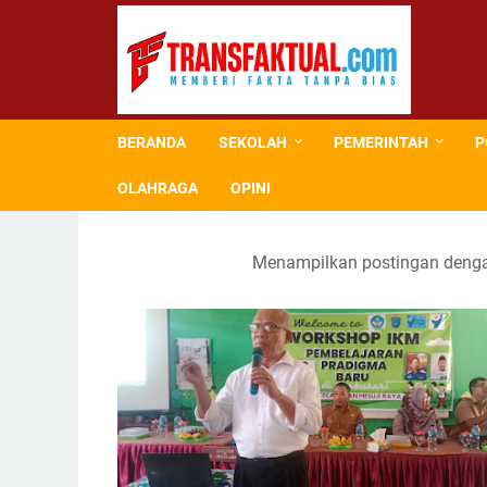
BERANDA
SEKOLAH
PEMERINTAH
P
OLAHRAGA
OPINI
Menampilkan postingan denga