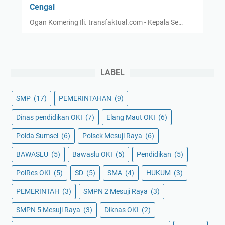
Cengal
Ogan Komering Ili. transfaktual.com - Kepala Se…
LABEL
SMP
(17)
PEMERINTAHAN
(9)
Dinas pendidikan OKI
(7)
Elang Maut OKI
(6)
Polda Sumsel
(6)
Polsek Mesuji Raya
(6)
BAWASLU
(5)
Bawaslu OKI
(5)
Pendidikan
(5)
PolRes OKI
(5)
SD
(5)
SMA
(4)
HUKUM
(3)
PEMERINTAH
(3)
SMPN 2 Mesuji Raya
(3)
SMPN 5 Mesuji Raya
(3)
Diknas OKI
(2)