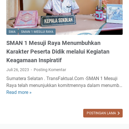
SMA
SMAN 1 MESUJI RAYA
SMAN 1 Mesuji Raya Menumbuhkan
Karakter Peserta Didik melalui Kegiatan
Keagamaan Inspiratif
Juli 26, 2023
Posting Komentar
Sumatera Selatan . TransFaktual.Com -SMAN 1 Mesuji
Raya telah menunjukkan komitmennya dalam menumb…
Read more »
S
M
A
N
POSTINGAN LAMA
1
M