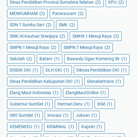
Dinas Pendidikan Provinsi Sumatera Selatan
(2)
KPU
(2)
MENKUMHAM
(2)
Panwascam
(2)
SDN 1 Sumbu Sari
(2)
SMK
(2)
SMK Al-Kautsar Sriwijaya
(2)
SMKN 1 Mesuji Raya
(2)
SMPN 1 Mesuji Raya
(2)
SMPN 7 Mesuji Raya
(2)
Sekolah
(2)
Batam
(1)
Bawaslu Ogan Komering Ilir
(1)
DISDIK OKI
(1)
DLH OKI
(1)
Diknas Pendidikan OKI
(1)
Dinas Pendidikan Kabupaten OKI
(1)
Disnakertrans
(1)
Elang Maut Indonesia
(1)
ElangMautOnline
(1)
Gubernur SumSel
(1)
Herman Deru
(1)
IKM
(1)
IWO SumSel
(1)
Inovasi
(1)
Jokowi
(1)
KEMENKEU
(1)
KRIMINAL
(1)
Kapolri
(1)