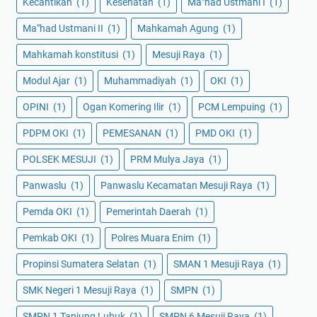
Kecantikan
(1)
Kesehatan
(1)
Ma"had Ustmani I
(1)
Ma"had Ustmani II
(1)
Mahkamah Agung
(1)
Mahkamah konstitusi
(1)
Mesuji Raya
(1)
Modul Ajar
(1)
Muhammadiyah
(1)
OKI
(1)
OPINI
(1)
Ogan Komering Ilir
(1)
PCM Lempuing
(1)
PDPM OKI
(1)
PEMESANAN
(1)
PMD OKI
(1)
POLSEK MESUJI
(1)
PRM Mulya Jaya
(1)
Panwaslu
(1)
Panwaslu Kecamatan Mesuji Raya
(1)
Pemda OKI
(1)
Pemerintah Daerah
(1)
Pemkab OKI
(1)
Polres Muara Enim
(1)
Propinsi Sumatera Selatan
(1)
SMAN 1 Mesuji Raya
(1)
SMK Negeri 1 Mesuji Raya
(1)
SMPN
(1)
SMPN 1 Tanjung Lubuk
(1)
SMPN 6 Mesuji Raya
(1)